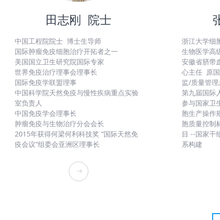
田志刚 院士
中国工程院院士 博士生导师
浙江大学细
国际肿瘤免疫细胞治疗开拓者之一
生物医学高
美国国立卫生研究院国际专家
安徽省脐带
世界免疫治疗理事会理事长
心主任
原国
国际免疫学联盟理事
监/质量管理
中国科学院天然免疫与慢性疾病重点实验
第九届国际
室负责人
参与国家卫生
中国免疫学会理事长
胞生产操作规
肿瘤免疫与生物治疗分会会长
胞质量控制标
2015年获得何梁何利科技奖 “国际天然免
目 --国家
疫会议”组委会亚洲区理事长
系构建
뀠