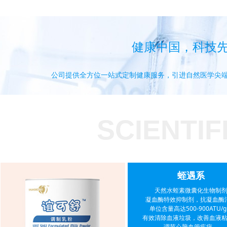
健康中国，科技
公司提供全方位一站式定制健康服务，引进自然医学尖
SCIENTI
蛭遇系
天然水蛭素微囊化生物制
凝血酶特效抑制剂，抗凝血酶
单位
含
量高达500-900ATU/
有效清除血液垃圾，改善血液
调节心脑血管疾病。